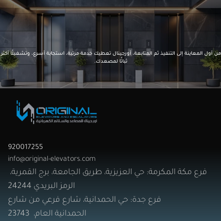
اتصل الأن
القرار
الصح
يبدأ
مع
أورجينال
من أول المعاينة إلى التنفيذ ثم المتابعة، أورجينال تعطيك خدمة مرت
ثباتًا لمصعدك.
920017255
info@original-elevators.com
فرع مكة المكرمة: حي العزيزية، طريق الجامعة، برج القمرية، 
الرمز البريدي 24244
  فرع جدة: حي الحمدانية، شارع فرعي من شارع
الحمدانية العام،  23743