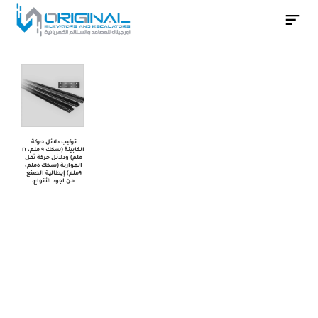
دلائل
الحركة
–
سكك
تواصل معنا
تركيب دلائل حركة 
الكابينة (سكك ٩ ملم، ١٦ 
ملم) ودلائل حركة ثقل 
الموازنة (سكك ٥ملم، 
٩ملم) إيطالية الصنع 
من اجود الأنواع.